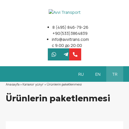
8 (495) 846-79-26
+90(533)3864839
info@avvitrans.com
c 9:00 до 20:00
RU
EN
TR
Anasayfa
»
Каталог услуг
»
Ürünlerin paketlenmesi
Ürünlerin paketlenmesi